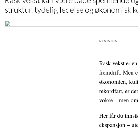
Rask vekst kan være både spennende og
struktur, tydelig ledelse og økonomisk 
REVISJON
Rask vekst er en
fremdrift. Men 
økonomien, kultu
rekordfart, er de
vokse – men om
Her får du innsi
ekspansjon – uten