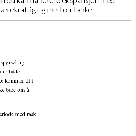
an du kan håndtere ekspansjon med
r bærekraftig og med omtanke.
rspørsel og
ruer både
e kommer til i
kke bare om å
periode med rask