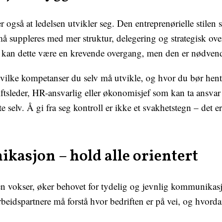
r også at ledelsen utvikler seg. Den entreprenørielle stilen 
må suppleres med mer struktur, delegering og strategisk ove
kan dette være en krevende overgang, men den er nødven
ilke kompetanser du selv må utvikle, og hvor du bør hente
iftsleder, HR-ansvarlig eller økonomisjef som kan ta ansva
te selv. Å gi fra seg kontroll er ikke et svakhetstegn – det e
asjon – hold alle orientert
n vokser, øker behovet for tydelig og jevnlig kommunikasj
eidspartnere må forstå hvor bedriften er på vei, og hvord