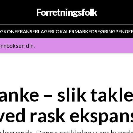
Forretningsfolk
NG
KONFERANSER
LAGER
LOKALER
MARKEDSFØRING
PENGE
 innboksen din.
nke – slik takle
ved rask ekspan