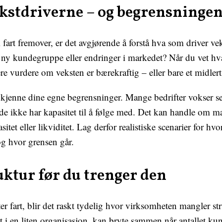
kstdriverne – og begrensningen
l fart fremover, er det avgjørende å forstå hva som driver vek
 ny kundegruppe eller endringer i markedet? Når du vet hv
ere vurdere om veksten er bærekraftig – eller bare et midler
kjenne dine egne begrensninger. Mange bedrifter vokser se
de ikke har kapasitet til å følge med. Det kan handle om ma
tet eller likviditet. Lag derfor realistiske scenarier for hv
g hvor grensen går.
uktur før du trenger den
er fart, blir det raskt tydelig hvor virksomheten mangler str
t i en liten organisasjon, kan bryte sammen når antallet ku