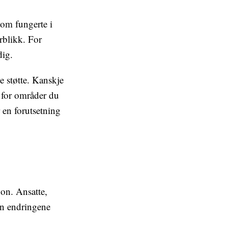
som fungerte i
rblikk. For
dig.
 støtte. Kanskje
r for områder du
r en forutsetning
on. Ansatte,
an endringene