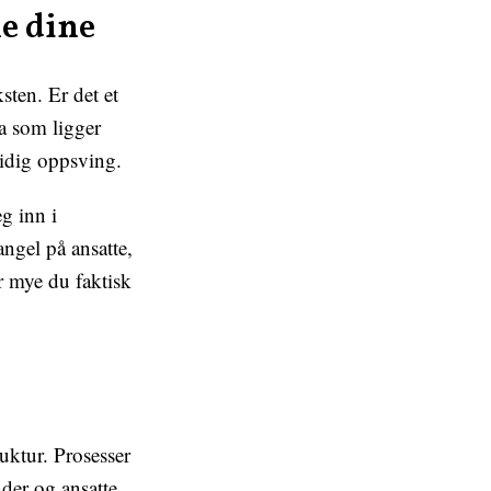
e dine
sten. Er det et
a som ligger
tidig oppsving.
g inn i
ngel på ansatte,
or mye du faktisk
uktur. Prosesser
nder og ansatte