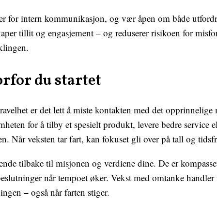
ler for intern kommunikasjon, og vær åpen om både utford
kaper tillit og engasjement – og reduserer risikoen for misfo
klingen.
rfor du startet
travelhet er det lett å miste kontakten med det opprinnelige
mheten for å tilby et spesielt produkt, levere bedre service e
en. Når veksten tar fart, kan fokuset gli over på tall og tidsfr
 vende tilbake til misjonen og verdiene dine. De er kompasse
 beslutninger når tempoet øker. Vekst med omtanke handler
ingen – også når farten stiger.