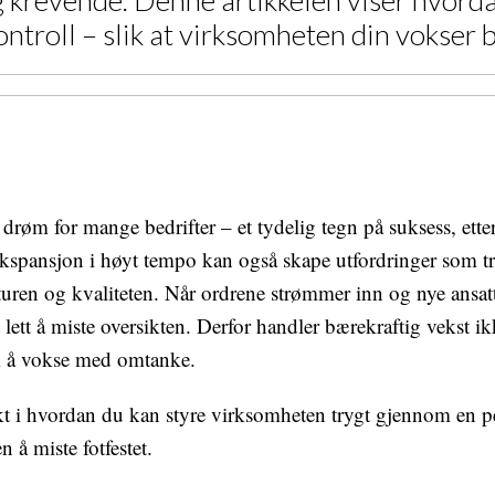
 krevende. Denne artikkelen viser hvord
kontroll – slik at virksomheten din vokse
 drøm for mange bedrifter – et tydelig tegn på suksess, ette
ekspansjon i høyt tempo kan også skape utfordringer som t
ren og kvaliteten. Når ordrene strømmer inn og nye ansatt
t lett å miste oversikten. Derfor handler bærekraftig vekst i
 å vokse med omtanke.
kt i hvordan du kan styre virksomheten trygt gjennom en 
 å miste fotfestet.