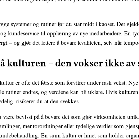
ge systemer og rutiner før du står midt i kaoset. Det gjelde
og kundeservice til opplæring av nye medarbeidere. En tyd
ergi – og gjør det lettere å bevare kvaliteten, selv når tempo
å kulturen – den vokser ikke av 
skultur er ofte det første som forvitrer under rask vekst. Ny
e rutiner endres, og verdiene kan bli uklare. Hvis kulturen
elig, risikerer du at den svekkes.
 være bevisst på å bevare det som gjør virksomheten unik
amlinger, mentorordninger eller tydelige verdier som gjenspe
 kundebehandling. En sunn kultur er limet som holder orga