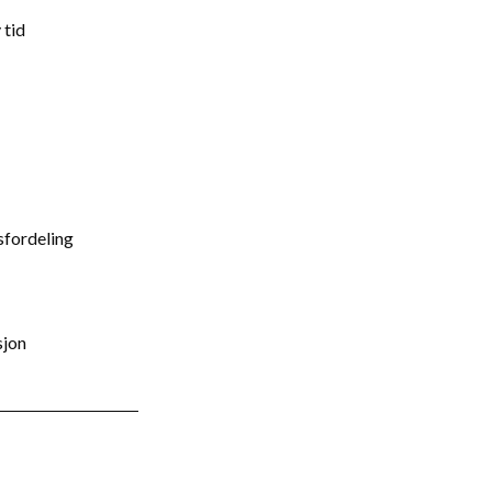
 tid
gsfordeling
sjon