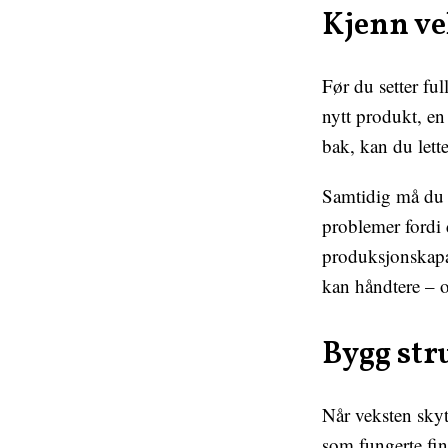
Kjenn ve
Før du setter ful
nytt produkt, en
bak, kan du lett
Samtidig må du 
problemer fordi 
produksjonskapasi
kan håndtere – o
Bygg str
Når veksten skyt
som fungerte fin