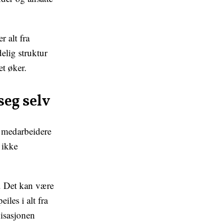
r alt fra
elig struktur
et øker.
seg selv
e medarbeidere
 ikke
. Det kan være
iles i alt fra
nisasjonen