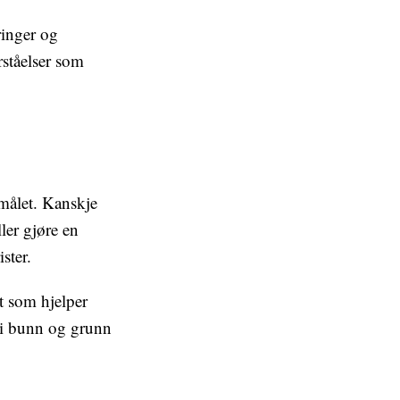
ringer og
rståelser som
 målet. Kanskje
ller gjøre en
ister.
t som hjelper
 i bunn og grunn