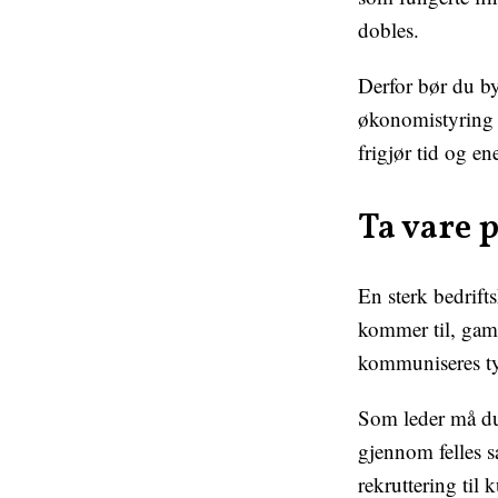
dobles.
Derfor bør du byg
økonomistyring 
frigjør tid og en
Ta vare p
En sterk bedrift
kommer til, gaml
kommuniseres tyd
Som leder må du
gjennom felles s
rekruttering til