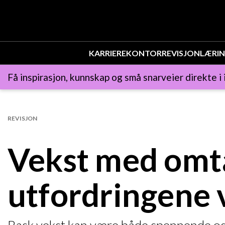
KARRIERE
KONTOR
REVISJON
LÆRI
Få inspirasjon, kunnskap og små snarveier direkte i
REVISJON
Vekst med omta
utfordringene 