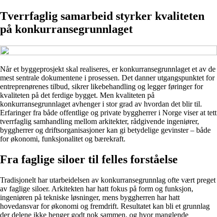
Tverrfaglig samarbeid styrker kvaliteten
på konkurransegrunnlaget
Når et byggeprosjekt skal realiseres, er konkurransegrunnlaget et av de
mest sentrale dokumentene i prosessen. Det danner utgangspunktet for
entreprenørenes tilbud, sikrer likebehandling og legger føringer for
kvaliteten på det ferdige bygget. Men kvaliteten på
konkurransegrunnlaget avhenger i stor grad av hvordan det blir til.
Erfaringer fra både offentlige og private byggherrer i Norge viser at tett
tverrfaglig samhandling mellom arkitekter, rådgivende ingeniører,
byggherrer og driftsorganisasjoner kan gi betydelige gevinster – både
for økonomi, funksjonalitet og bærekraft.
Fra faglige siloer til felles forståelse
Tradisjonelt har utarbeidelsen av konkurransegrunnlag ofte vært preget
av faglige siloer. Arkitekten har hatt fokus på form og funksjon,
ingeniøren på tekniske løsninger, mens byggherren har hatt
hovedansvar for økonomi og fremdrift. Resultatet kan bli et grunnlag
der delene ikke henger godt nok sammen, og hvor manglende