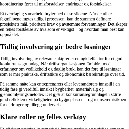
koordinering fører til misforståelser, endringer og forsinkelser.
Et tverrfaglig samarbeid bryter ned disse siloene. Når de ulike
fagmiljøene møtes tidlig i prosessen, kan de sammen definere
prosjektets mål, prioritere krav og avstemme forventninger. Det skaper
en felles forståelse av hva som er viktigst – og hvordan man best kan
oppnå det.
Tidlig involvering gir bedre løsninger
Tidlig involvering av relevante aktører er en nøkkelfaktor for et godt
konkurransegrunnlag. Når driftsorganisasjonen får bidra med
erfaringer om vedlikehold og daglig bruk, kan det føre til løsninger
som er mer praktiske, driftssikre og økonomisk bærekraftige over tid.
På samme måte kan entreprenørers eller leverandørers innspill i en
tidlig fase gi verdifull innsikt i bygbarhet, materialvalg og
gjennomføringsmetoder. Det gjør at konkurransegrunnlaget i større
grad reflekterer virkeligheten på byggeplassen – og reduserer risikoen
for endringer og tillegg underveis.
Klare roller og felles verktøy