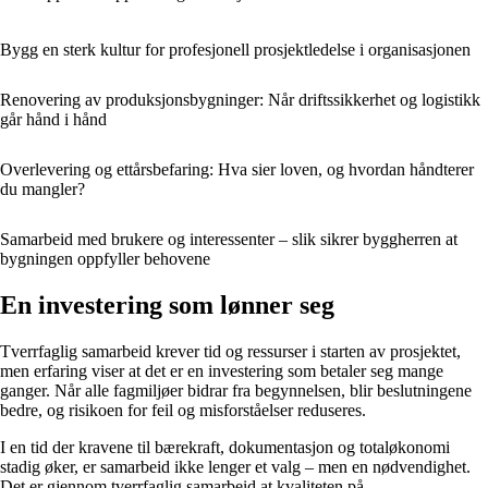
Bygg en sterk kultur for profesjonell prosjektledelse i organisasjonen
Renovering av produksjonsbygninger: Når driftssikkerhet og logistikk
går hånd i hånd
Overlevering og ettårsbefaring: Hva sier loven, og hvordan håndterer
du mangler?
Samarbeid med brukere og interessenter – slik sikrer byggherren at
bygningen oppfyller behovene
En investering som lønner seg
Tverrfaglig samarbeid krever tid og ressurser i starten av prosjektet,
men erfaring viser at det er en investering som betaler seg mange
ganger. Når alle fagmiljøer bidrar fra begynnelsen, blir beslutningene
bedre, og risikoen for feil og misforståelser reduseres.
I en tid der kravene til bærekraft, dokumentasjon og totaløkonomi
stadig øker, er samarbeid ikke lenger et valg – men en nødvendighet.
Det er gjennom tverrfaglig samarbeid at kvaliteten på