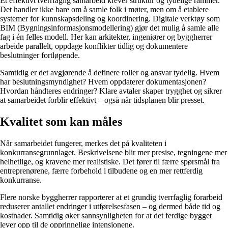
Et effektivt tverrfaglig samarbeid krever struktur og tydelige rammer.
Det handler ikke bare om å samle folk i møter, men om å etablere
systemer for kunnskapsdeling og koordinering. Digitale verktøy som
BIM (Bygningsinformasjonsmodellering) gjør det mulig å samle alle
fag i én felles modell. Her kan arkitekter, ingeniører og byggherrer
arbeide parallelt, oppdage konflikter tidlig og dokumentere
beslutninger fortløpende.
Samtidig er det avgjørende å definere roller og ansvar tydelig. Hvem
har beslutningsmyndighet? Hvem oppdaterer dokumentasjonen?
Hvordan håndteres endringer? Klare avtaler skaper trygghet og sikrer
at samarbeidet forblir effektivt – også når tidsplanen blir presset.
Kvalitet som kan måles
Når samarbeidet fungerer, merkes det på kvaliteten i
konkurransegrunnlaget. Beskrivelsene blir mer presise, tegningene mer
helhetlige, og kravene mer realistiske. Det fører til færre spørsmål fra
entreprenørene, færre forbehold i tilbudene og en mer rettferdig
konkurranse.
Flere norske byggherrer rapporterer at et grundig tverrfaglig forarbeid
reduserer antallet endringer i utførelsesfasen – og dermed både tid og
kostnader. Samtidig øker sannsynligheten for at det ferdige bygget
lever opp til de opprinnelige intensjonene.