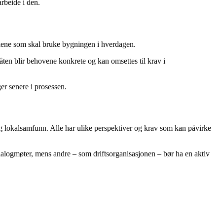
rbeide i den.
eskene som skal bruke bygningen i hverdagen.
åten blir behovene konkrete og kan omsettes til krav i
ger senere i prosessen.
 og lokalsamfunn. Alle har ulike perspektiver og krav som kan påvirke
ialogmøter, mens andre – som driftsorganisasjonen – bør ha en aktiv