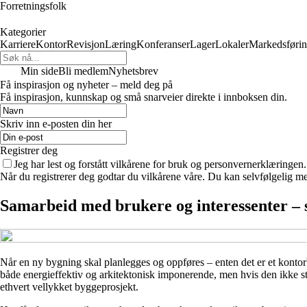
Forretningsfolk
Kategorier
Karriere
Kontor
Revisjon
Læring
Konferanser
Lager
Lokaler
Markedsføri
Min side
Bli medlem
Nyhetsbrev
Få inspirasjon og nyheter – meld deg på
Få inspirasjon, kunnskap og små snarveier direkte i innboksen din.
Skriv inn e-posten din her
Registrer deg
Jeg har lest og forstått vilkårene for bruk og personvernerklæringen.
Når du registrerer deg godtar du vilkårene våre. Du kan selvfølgelig m
Samarbeid med brukere og interessenter – s
Når en ny bygning skal planlegges og oppføres – enten det er et kontorb
både energieffektiv og arkitektonisk imponerende, men hvis den ikke st
ethvert vellykket byggeprosjekt.