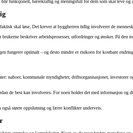
blir funksjonell, bærekraftig og meningsfull for dem som skal leve og a
ig
n faktisk skal løse. Det krever at byggherren tidlig involverer de menn
r brukerne beskriver arbeidsprosesser, utfordringer og ønsker. På den m
ingen fungerer optimalt – og desto mindre er risikoen for kostbare endrin
ssenter: naboer, kommunale myndigheter, driftsorganisasjoner, investorer
ordan de best kan involveres. For noen holder det med informasjon og d
n også større oppslutning og færre konflikter underveis.
r