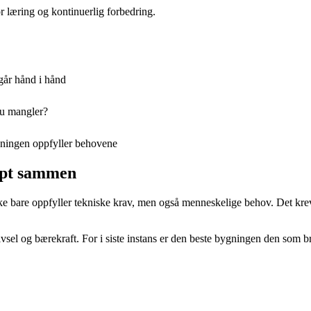
 læring og kontinuerlig forbedring.
går hånd i hånd
du mangler?
ygningen oppfyller behovene
kapt sammen
ke bare oppfyller tekniske krav, men også menneskelige behov. Det krever
ivsel og bærekraft. For i siste instans er den beste bygningen den som b