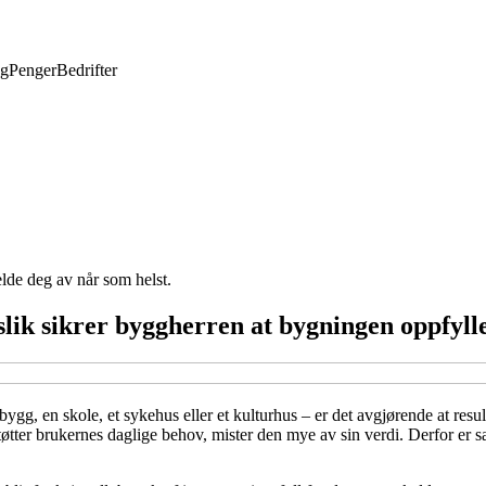
ng
Penger
Bedrifter
elde deg av når som helst.
lik sikrer byggherren at bygningen oppfyll
ygg, en skole, et sykehus eller et kulturhus – er det avgjørende at res
øtter brukernes daglige behov, mister den mye av sin verdi. Derfor er 