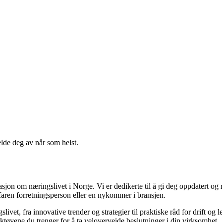
elde deg av når som helst.
masjon om næringslivet i Norge. Vi er dedikerte til å gi deg oppdatert og
rfaren forretningsperson eller en nykommer i bransjen.
et, fra innovative trender og strategier til praktiske råd for drift og l
rktøyene du trenger for å ta veloverveide beslutninger i din virksomhet.