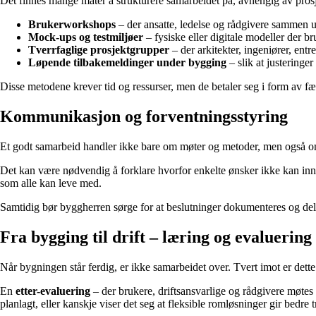
Det finnes mange måter å strukturere samarbeidet på, avhengig av prosj
Brukerworkshops
– der ansatte, ledelse og rådgivere sammen ut
Mock-ups og testmiljøer
– fysiske eller digitale modeller der b
Tverrfaglige prosjektgrupper
– der arkitekter, ingeniører, entr
Løpende tilbakemeldinger under bygging
– slik at justeringer
Disse metodene krever tid og ressurser, men de betaler seg i form av færr
Kommunikasjon og forventningsstyring
Et godt samarbeid handler ikke bare om møter og metoder, men også om 
Det kan være nødvendig å forklare hvorfor enkelte ønsker ikke kan innfris
som alle kan leve med.
Samtidig bør byggherren sørge for at beslutninger dokumenteres og dele
Fra bygging til drift – læring og evaluering
Når bygningen står ferdig, er ikke samarbeidet over. Tvert imot er dette
En
etter-evaluering
– der brukere, driftsansvarlige og rådgivere møte
planlagt, eller kanskje viser det seg at fleksible romløsninger gir bedre t