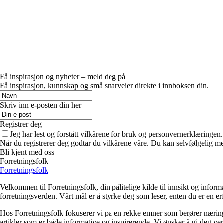
Få inspirasjon og nyheter – meld deg på
Få inspirasjon, kunnskap og små snarveier direkte i innboksen din.
Skriv inn e-posten din her
Registrer deg
Jeg har lest og forstått vilkårene for bruk og personvernerklæringen.
Når du registrerer deg godtar du vilkårene våre. Du kan selvfølgelig m
Bli kjent med oss
Forretningsfolk
Forretningsfolk
Velkommen til Forretningsfolk, din pålitelige kilde til innsikt og infor
forretningsverden. Vårt mål er å styrke deg som leser, enten du er en e
Hos Forretningsfolk fokuserer vi på en rekke emner som berører næringsliv
artikler som er både informative og inspirerende. Vi ønsker å gi deg ve