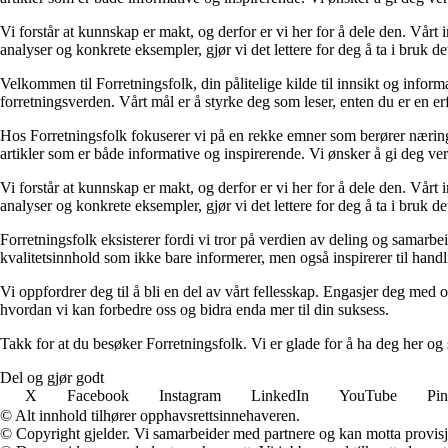
Vi forstår at kunnskap er makt, og derfor er vi her for å dele den. Vårt
analyser og konkrete eksempler, gjør vi det lettere for deg å ta i bruk de
Velkommen til Forretningsfolk, din pålitelige kilde til innsikt og infor
forretningsverden. Vårt mål er å styrke deg som leser, enten du er en e
Hos Forretningsfolk fokuserer vi på en rekke emner som berører næringsliv
artikler som er både informative og inspirerende. Vi ønsker å gi deg ve
Vi forstår at kunnskap er makt, og derfor er vi her for å dele den. Vårt
analyser og konkrete eksempler, gjør vi det lettere for deg å ta i bruk de
Forretningsfolk eksisterer fordi vi tror på verdien av deling og samarbeid.
kvalitetsinnhold som ikke bare informerer, men også inspirerer til handl
Vi oppfordrer deg til å bli en del av vårt fellesskap. Engasjer deg med 
hvordan vi kan forbedre oss og bidra enda mer til din suksess.
Takk for at du besøker Forretningsfolk. Vi er glade for å ha deg her og
Del og gjør godt
X
Facebook
Instagram
LinkedIn
YouTube
Pin
© Alt innhold tilhører opphavsrettsinnehaveren.
© Copyright gjelder. Vi samarbeider med partnere og kan motta provisj