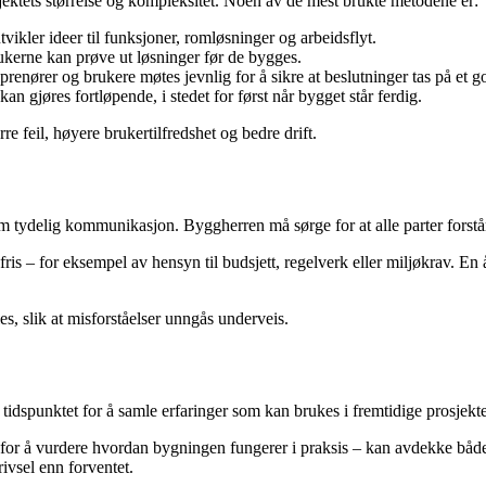
ektets størrelse og kompleksitet. Noen av de mest brukte metodene er:
vikler ideer til funksjoner, romløsninger og arbeidsflyt.
rukerne kan prøve ut løsninger før de bygges.
eprenører og brukere møtes jevnlig for å sikre at beslutninger tas på et 
 kan gjøres fortløpende, i stedet for først når bygget står ferdig.
e feil, høyere brukertilfredshet og bedre drift.
tydelig kommunikasjon. Byggherren må sørge for at alle parter forstår 
 – for eksempel av hensyn til budsjett, regelverk eller miljøkrav. En åpe
s, slik at misforståelser unngås underveis.
 tidspunktet for å samle erfaringer som kan brukes i fremtidige prosjekte
s for å vurdere hvordan bygningen fungerer i praksis – kan avdekke båd
rivsel enn forventet.