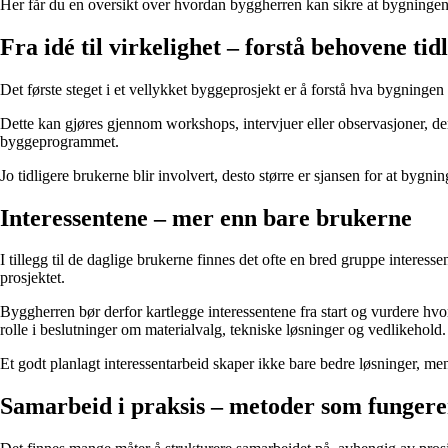
Her får du en oversikt over hvordan byggherren kan sikre at bygningen 
Fra idé til virkelighet – forstå behovene tidl
Det første steget i et vellykket byggeprosjekt er å forstå hva bygninge
Dette kan gjøres gjennom workshops, intervjuer eller observasjoner, de
byggeprogrammet.
Jo tidligere brukerne blir involvert, desto større er sjansen for at bygn
Interessentene – mer enn bare brukerne
I tillegg til de daglige brukerne finnes det ofte en bred gruppe intere
prosjektet.
Byggherren bør derfor kartlegge interessentene fra start og vurdere hv
rolle i beslutninger om materialvalg, tekniske løsninger og vedlikehold.
Et godt planlagt interessentarbeid skaper ikke bare bedre løsninger, me
Samarbeid i praksis – metoder som fungere