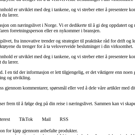
 innhold er utviklet med deg i tankene, og vi streber etter å presentere
t du lærer.
masjon om næringslivet i Norge. Vi er dedikerte til å gi deg oppdatert og
rfaren forretningsperson eller en nykommer i bransjen.
et, fra innovative trender og strategier til praktiske råd for drift og l
rktøyene du trenger for å ta veloverveide beslutninger i din virksomhet.
 innhold er utviklet med deg i tankene, og vi streber etter å presentere
t du lærer.
 I en tid der informasjon er lett tilgjengelig, er det viktigere enn noen g
ing og utvikling.
oss gjennom kommentarer, spørsmål eller ved å dele våre artikler med dit
 ser frem til å følge deg på din reise i næringslivet. Sammen kan vi ska
terest
TikTok
Mail
RSS
on for kjøp gjennom anbefalte produkter.