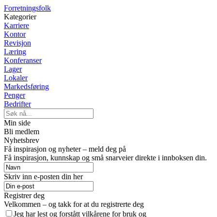
Forretningsfolk
Kategorier
Karriere
Kontor
Revisjon
Læring
Konferanser
Lager
Lokaler
Markedsføring
Penger
Bedrifter
Min side
Bli medlem
Nyhetsbrev
Få inspirasjon og nyheter – meld deg på
Få inspirasjon, kunnskap og små snarveier direkte i innboksen din.
Skriv inn e-posten din her
Registrer deg
Velkommen – og takk for at du registrerte deg
Jeg har lest og forstått vilkårene for bruk og