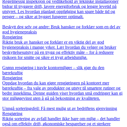
Regelmessig inspeksjon og vedlikehold av tekniske installasjoner
bidrar til tryggere drift, lavere energiforbruk og lengre levetid på
utstyret. Les hvordan planlagt oppfølging kan spare både tid og
penger – og sikre at bygget fungerer optimalt.
Beskytt deg selv og andre: Bruk hansker og forklær som en del av
god hygienepraksis
Rengjøring
Riktig bruk av hansker og forklær er en viktig del av god
hygienepraksis i mange yrker. Lær hvordan du velger og bruker
beskyttelsesutstyr på en trygg og effektiv måte – for å redusere
risikoen for smitte og sikre et trygt arbeidsmiljø.
Grønn rengjøring i travle kontormiljøer – slik gjør du den
bærekraftig
Rengjøring
Oppdag hvordan du kan gjøre rengjøringen på kontoret mer
bærekraftig – fra valg av produkter og utstyr til smartere rutiner og
bedre inneklima. Denne guiden viser hvordan små endringer kan gi
stor miljøgevinst uten å gå på bekostning av kvaliteten.
Unngå sorteringsfeil: Få mest mulig ut av bedriftens gjenvinning
Rengjøring
Riktig sortering av avfall handler ikke bare om miljø – det handler
også om effektiv drift, økonomiske besparelser og et sterkere