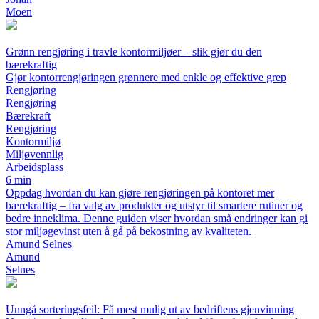
Moen
Grønn rengjøring i travle kontormiljøer – slik gjør du den
bærekraftig
Gjør kontorrengjøringen grønnere med enkle og effektive grep
Rengjøring
Rengjøring
Bærekraft
Rengjøring
Kontormiljø
Miljøvennlig
Arbeidsplass
6 min
Oppdag hvordan du kan gjøre rengjøringen på kontoret mer
bærekraftig – fra valg av produkter og utstyr til smartere rutiner og
bedre inneklima. Denne guiden viser hvordan små endringer kan gi
stor miljøgevinst uten å gå på bekostning av kvaliteten.
Amund Selnes
Amund
Selnes
Unngå sorteringsfeil: Få mest mulig ut av bedriftens gjenvinning