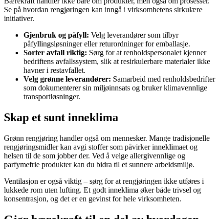
Bærekraft handler ikke bare om produkter, men også om prosesser.
Se på hvordan rengjøringen kan inngå i virksomhetens sirkulære
initiativer.
Gjenbruk og påfyll:
Velg leverandører som tilbyr
påfyllingsløsninger eller returordninger for emballasje.
Sorter avfall riktig:
Sørg for at renholdspersonalet kjenner
bedriftens avfallssystem, slik at resirkulerbare materialer ikke
havner i restavfallet.
Velg grønne leverandører:
Samarbeid med renholdsbedrifter
som dokumenterer sin miljøinnsats og bruker klimavennlige
transportløsninger.
Skap et sunt inneklima
Grønn rengjøring handler også om mennesker. Mange tradisjonelle
rengjøringsmidler kan avgi stoffer som påvirker inneklimaet og
helsen til de som jobber der. Ved å velge allergivennlige og
parfymefrie produkter kan du bidra til et sunnere arbeidsmiljø.
Ventilasjon er også viktig – sørg for at rengjøringen ikke utføres i
lukkede rom uten lufting. Et godt inneklima øker både trivsel og
konsentrasjon, og det er en gevinst for hele virksomheten.