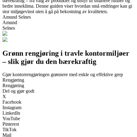
bærekraftig – fra valg av produkter og utstyr til smartere rutiner og
bedre inneklima. Denne guiden viser hvordan små endringer kan gi
stor miljøgevinst uten å gå på bekostning av kvaliteten.
Amund Selnes
Amund
Selnes
Grønn rengjøring i travle kontormiljøer
– slik gjør du den bærekraftig
Gjør kontorrengjøringen grønnere med enkle og effektive grep
Rengjøring
Rengjøring
Del og gjør godt
X
Facebook
Instagram
LinkedIn
YouTube
Pinterest
TikTok
Mail