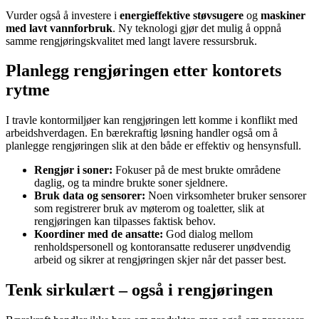
Vurder også å investere i
energieffektive støvsugere
og
maskiner
med lavt vannforbruk
. Ny teknologi gjør det mulig å oppnå
samme rengjøringskvalitet med langt lavere ressursbruk.
Planlegg rengjøringen etter kontorets
rytme
I travle kontormiljøer kan rengjøringen lett komme i konflikt med
arbeidshverdagen. En bærekraftig løsning handler også om å
planlegge rengjøringen slik at den både er effektiv og hensynsfull.
Rengjør i soner:
Fokuser på de mest brukte områdene
daglig, og ta mindre brukte soner sjeldnere.
Bruk data og sensorer:
Noen virksomheter bruker sensorer
som registrerer bruk av møterom og toaletter, slik at
rengjøringen kan tilpasses faktisk behov.
Koordiner med de ansatte:
God dialog mellom
renholdspersonell og kontoransatte reduserer unødvendig
arbeid og sikrer at rengjøringen skjer når det passer best.
Tenk sirkulært – også i rengjøringen