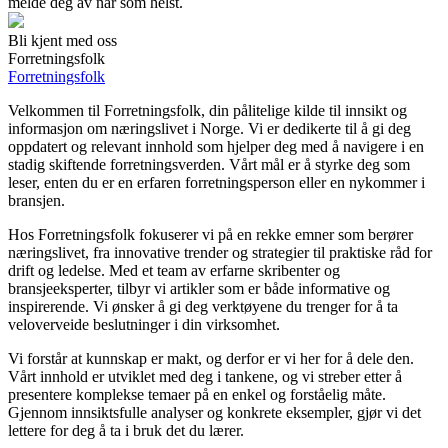
melde deg av når som helst.
Bli kjent med oss
Forretningsfolk
Forretningsfolk
Velkommen til Forretningsfolk, din pålitelige kilde til innsikt og
informasjon om næringslivet i Norge. Vi er dedikerte til å gi deg
oppdatert og relevant innhold som hjelper deg med å navigere i en
stadig skiftende forretningsverden. Vårt mål er å styrke deg som
leser, enten du er en erfaren forretningsperson eller en nykommer i
bransjen.
Hos Forretningsfolk fokuserer vi på en rekke emner som berører
næringslivet, fra innovative trender og strategier til praktiske råd for
drift og ledelse. Med et team av erfarne skribenter og
bransjeeksperter, tilbyr vi artikler som er både informative og
inspirerende. Vi ønsker å gi deg verktøyene du trenger for å ta
veloverveide beslutninger i din virksomhet.
Vi forstår at kunnskap er makt, og derfor er vi her for å dele den.
Vårt innhold er utviklet med deg i tankene, og vi streber etter å
presentere komplekse temaer på en enkel og forståelig måte.
Gjennom innsiktsfulle analyser og konkrete eksempler, gjør vi det
lettere for deg å ta i bruk det du lærer.