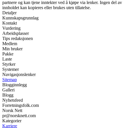
partnere og kan tjene inntekter ved å kjøpe via lenker. Ingen del av
innholdet kan kopieres eller brukes uten tillatelse.
Detaljer
Kunnskapsgrunnlag
Kontakt
Vurdering
Arbeidsplasser
Tips redaksjonen
Medlem
Min bruker
Pakke
Laste
Styrker
Systemer
Navigasjonslenker
Sitemap
Blogginnlegg
Galleri
Blogg
Nyhetsfeed
Forretningsfolk.com
Norsk Nett
pr@norsknett.com
Kategorier
Karriere