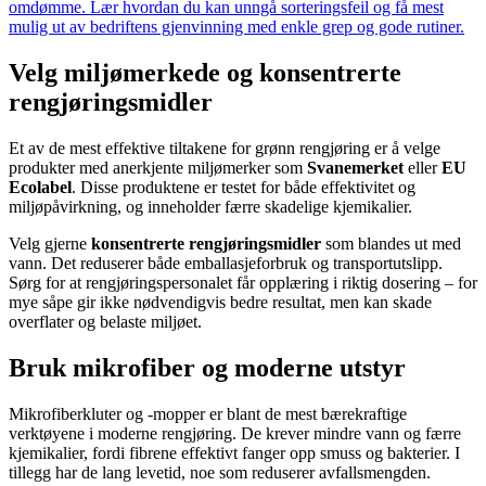
omdømme. Lær hvordan du kan unngå sorteringsfeil og få mest
mulig ut av bedriftens gjenvinning med enkle grep og gode rutiner.
Velg miljømerkede og konsentrerte
rengjøringsmidler
Et av de mest effektive tiltakene for grønn rengjøring er å velge
produkter med anerkjente miljømerker som
Svanemerket
eller
EU
Ecolabel
. Disse produktene er testet for både effektivitet og
miljøpåvirkning, og inneholder færre skadelige kjemikalier.
Velg gjerne
konsentrerte rengjøringsmidler
som blandes ut med
vann. Det reduserer både emballasjeforbruk og transportutslipp.
Sørg for at rengjøringspersonalet får opplæring i riktig dosering – for
mye såpe gir ikke nødvendigvis bedre resultat, men kan skade
overflater og belaste miljøet.
Bruk mikrofiber og moderne utstyr
Mikrofiberkluter og -mopper er blant de mest bærekraftige
verktøyene i moderne rengjøring. De krever mindre vann og færre
kjemikalier, fordi fibrene effektivt fanger opp smuss og bakterier. I
tillegg har de lang levetid, noe som reduserer avfallsmengden.