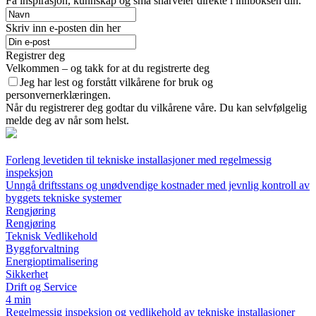
Få inspirasjon, kunnskap og små snarveier direkte i innboksen din.
Skriv inn e-posten din her
Registrer deg
Velkommen – og takk for at du registrerte deg
Jeg har lest og forstått vilkårene for bruk og
personvernerklæringen.
Når du registrerer deg godtar du vilkårene våre. Du kan selvfølgelig
melde deg av når som helst.
Forleng levetiden til tekniske installasjoner med regelmessig
inspeksjon
Unngå driftsstans og unødvendige kostnader med jevnlig kontroll av
byggets tekniske systemer
Rengjøring
Rengjøring
Teknisk Vedlikehold
Byggforvaltning
Energioptimalisering
Sikkerhet
Drift og Service
4 min
Regelmessig inspeksjon og vedlikehold av tekniske installasjoner