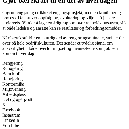
Gjør bærekraft til en del av hverdagen
Grønn rengjøring er ikke et engangsprosjekt, men en kontinuerlig
prosess. Det krever oppfølging, evaluering og vilje til å justere
underveis. Vurder å lage en årlig rapport over renholdsinnsatsen, slik
at både ledelse og ansatte kan se resultater og forbedringsområder.
Når bærekraft blir en naturlig del av rengjøringsrutinene, smitter det
over på hele bedriftskulturen. Det sender et tydelig signal om
ansvarlighet – både overfor miljøet og menneskene som jobber i
kontoret hver dag.
Rengjøring
Rengjøring
Bærekraft
Rengjøring
Kontormiljø
Miljøvennlig
Arbeidsplass
Del og gjør godt
X
Facebook
Instagram
LinkedIn
YouTube