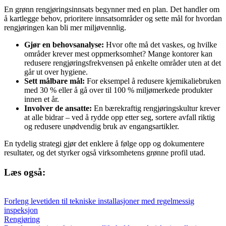
En grønn rengjøringsinnsats begynner med en plan. Det handler om
å kartlegge behov, prioritere innsatsområder og sette mål for hvordan
rengjøringen kan bli mer miljøvennlig.
Gjør en behovsanalyse:
Hvor ofte må det vaskes, og hvilke
områder krever mest oppmerksomhet? Mange kontorer kan
redusere rengjøringsfrekvensen på enkelte områder uten at det
går ut over hygiene.
Sett målbare mål:
For eksempel å redusere kjemikaliebruken
med 30 % eller å gå over til 100 % miljømerkede produkter
innen et år.
Involver de ansatte:
En bærekraftig rengjøringskultur krever
at alle bidrar – ved å rydde opp etter seg, sortere avfall riktig
og redusere unødvendig bruk av engangsartikler.
En tydelig strategi gjør det enklere å følge opp og dokumentere
resultater, og det styrker også virksomhetens grønne profil utad.
Læs også:
Forleng levetiden til tekniske installasjoner med regelmessig
inspeksjon
Rengjøring