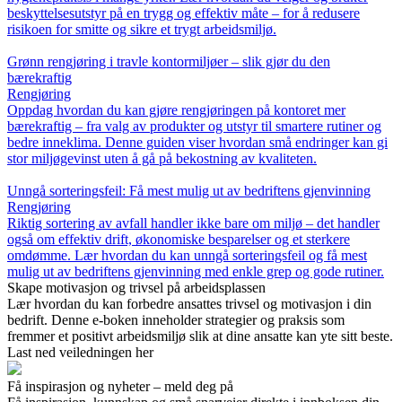
beskyttelsesutstyr på en trygg og effektiv måte – for å redusere
risikoen for smitte og sikre et trygt arbeidsmiljø.
Grønn rengjøring i travle kontormiljøer – slik gjør du den
bærekraftig
Rengjøring
Oppdag hvordan du kan gjøre rengjøringen på kontoret mer
bærekraftig – fra valg av produkter og utstyr til smartere rutiner og
bedre inneklima. Denne guiden viser hvordan små endringer kan gi
stor miljøgevinst uten å gå på bekostning av kvaliteten.
Unngå sorteringsfeil: Få mest mulig ut av bedriftens gjenvinning
Rengjøring
Riktig sortering av avfall handler ikke bare om miljø – det handler
også om effektiv drift, økonomiske besparelser og et sterkere
omdømme. Lær hvordan du kan unngå sorteringsfeil og få mest
mulig ut av bedriftens gjenvinning med enkle grep og gode rutiner.
Skape motivasjon og trivsel på arbeidsplassen
Lær hvordan du kan forbedre ansattes trivsel og motivasjon i din
bedrift. Denne e-boken inneholder strategier og praksis som
fremmer et positivt arbeidsmiljø slik at dine ansatte kan yte sitt beste.
Last ned veiledningen her
Få inspirasjon og nyheter – meld deg på