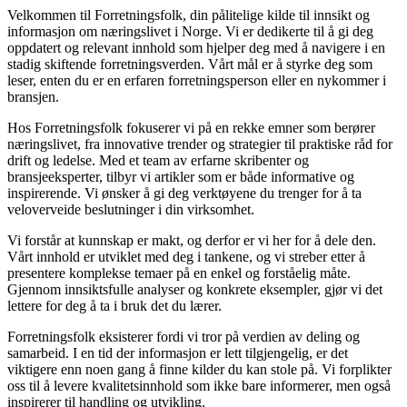
Velkommen til Forretningsfolk, din pålitelige kilde til innsikt og
informasjon om næringslivet i Norge. Vi er dedikerte til å gi deg
oppdatert og relevant innhold som hjelper deg med å navigere i en
stadig skiftende forretningsverden. Vårt mål er å styrke deg som
leser, enten du er en erfaren forretningsperson eller en nykommer i
bransjen.
Hos Forretningsfolk fokuserer vi på en rekke emner som berører
næringslivet, fra innovative trender og strategier til praktiske råd for
drift og ledelse. Med et team av erfarne skribenter og
bransjeeksperter, tilbyr vi artikler som er både informative og
inspirerende. Vi ønsker å gi deg verktøyene du trenger for å ta
veloverveide beslutninger i din virksomhet.
Vi forstår at kunnskap er makt, og derfor er vi her for å dele den.
Vårt innhold er utviklet med deg i tankene, og vi streber etter å
presentere komplekse temaer på en enkel og forståelig måte.
Gjennom innsiktsfulle analyser og konkrete eksempler, gjør vi det
lettere for deg å ta i bruk det du lærer.
Forretningsfolk eksisterer fordi vi tror på verdien av deling og
samarbeid. I en tid der informasjon er lett tilgjengelig, er det
viktigere enn noen gang å finne kilder du kan stole på. Vi forplikter
oss til å levere kvalitetsinnhold som ikke bare informerer, men også
inspirerer til handling og utvikling.