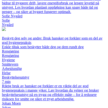
bidrar til tryggere drift, lavere energiforbruk og lengre levetid på
utstyret. Les hvordan planlagt oppfølging kan spare både tid og
penger – og sikre at bygget fungerer optimalt.
Sofie Nygård
Sofie
Nygård
Beskytt deg selv og andre: Bruk hansker og forklær som en del av
god hygienepraksis
Enkle tiltak som beskytter både deg og dem rundt deg
Rengjøring
Rengjøring
Hygiene
Smittevern
Arbeidsmiljø
Helse
Beskyttelsesutstyr
7 min
Riktig bruk av hansker og forklær er en viktig del av god
hygienepraksis i mange yrker. Lær hvordan du velger og bruker
beskyttelsesutstyr på en trygg og effektiv måte – for å redusere
risikoen for smitte og sikre et trygt arbeidsmiljø.
Johan Moen
Johan