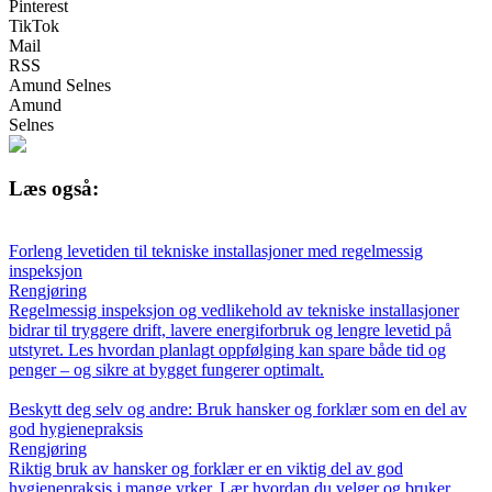
Pinterest
TikTok
Mail
RSS
Amund Selnes
Amund
Selnes
Læs også:
Forleng levetiden til tekniske installasjoner med regelmessig
inspeksjon
Rengjøring
Regelmessig inspeksjon og vedlikehold av tekniske installasjoner
bidrar til tryggere drift, lavere energiforbruk og lengre levetid på
utstyret. Les hvordan planlagt oppfølging kan spare både tid og
penger – og sikre at bygget fungerer optimalt.
Beskytt deg selv og andre: Bruk hansker og forklær som en del av
god hygienepraksis
Rengjøring
Riktig bruk av hansker og forklær er en viktig del av god
hygienepraksis i mange yrker. Lær hvordan du velger og bruker