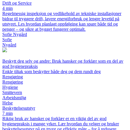
Drift og Service
4 min
Regelmessig inspeksjon og vedlikehold av tekniske installasjoner
bidrar til tryggere drift, lavere energiforbruk og lengre levetid på
utstyret. Les hvordan planlagt oppfølging kan spare både tid og
penger – og sikre at bygget fungerer optimalt.
Sofie Nygård
Sofie
Nygård
Beskytt deg selv og andre: Bruk hansker og forklær som en del av
god hygienepraksis
Enkle tiltak som beskytter både deg og dem rundt deg
Rengjøring
Rengjøring
Hygiene
Smittevern
Arbeidsmiljø
Helse
Beskyttelsesutstyr
7 min
Riktig bruk av hansker og forklær er en viktig del av god
hygienepraksis i mange yrker. Lær hvordan du velger og bruker
beskyttelsesutstyr på en trygg og effektiv måte – for å redusere