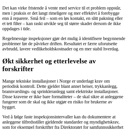
Det kan virke fristende å vente med service til et problem oppstår,
men i praksis er det langt rimeligere og mer effektivt å forebygge
enn å reparere. Små feil – som en løs kontakt, en slitt pakning eller
et tett filter – kan raskt utvikle seg til større skader dersom de ikke
oppdages i tide.
Regelmessige inspeksjoner gjør det mulig å identifisere begynnende
problemer før de påvirker driften. Resultatet er færre uforutsette
avbrudd, lavere vedlikeholdskostnader og en mer stabil hverdag.
Økt sikkerhet og etterlevelse av
forskrifter
Mange tekniske installasjoner i Norge er underlagt krav om
periodisk kontroll. Dette gjelder blant annet heiser, trykkanlegg,
brannvarslings- og sprinkleranlegg samt elektriske installasjoner.
Disse kravene er ikke bare formaliteter – de skal sikre at anleggene
fungerer som de skal og ikke utgjør en risiko for brukerne av
bygget.
Ved å følge faste inspeksjonsintervaller kan du dokumentere at
anleggene tilfredsstiller gjeldende standarder og myndighetskrav,
som for eksempel forskrifter fra Direktoratet for samfunnssikkerhet