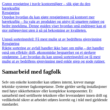
Grønn rengjøring i travle kontormiljøer – slik gjør du den
bærekraftig
Rengjøring
Oppdag hvordan du kan gjøre rengjøringen på kontoret mer
bærekraftig – fra valg av produkter og utstyr til smartere rutiner og
bedre inneklima. Denne guiden viser hvordan små endringer kan gi
stor miljøgevinst uten å gå på bekostning av kvaliteten.
Unngå sorteringsfeil: Få mest mulig ut av bedriftens gjenvinning
Rengjøring
Riktig sortering av avfall handler ikke bare om miljø – det handler
også om effektiv drift, økonomiske besparelser og et sterkere
omdømme. Lær hvordan du kan unngå sorteringsfeil og få mest
mulig ut av bedriftens gjenvinning med enkle grep og gode rutiner.
Samarbeid med fagfolk
Selv om enkelte kontroller kan utføres internt, krever mange
tekniske systemer fagkompetanse. Dette gjelder særlig installasjoner
med høye sikkerhetskrav eller komplekse komponenter. Et
samarbeid med sertifiserte teknikere eller leverandører innen drift og
vedlikehold sikrer at arbeidet utføres korrekt og i tråd med gjeldende
standarder.