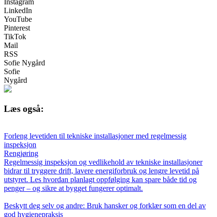
Instagram
LinkedIn
YouTube
Pinterest
TikTok
Mail
RSS
Sofie Nygård
Sofie
Nygård
Læs også:
Forleng levetiden til tekniske installasjoner med regelmessig
inspeksjon
Rengjøring
Regelmessig inspeksjon og vedlikehold av tekniske installasjoner
bidrar til tryggere drift, lavere energiforbruk og lengre levetid på
utstyret. Les hvordan planlagt oppfølging kan spare både tid og
penger – og sikre at bygget fungerer optimalt.
Beskytt deg selv og andre: Bruk hansker og forklær som en del av
god hygienepraksis