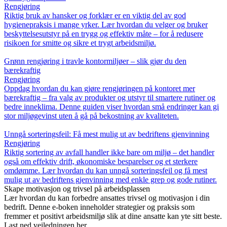
Rengjøring
Riktig bruk av hansker og forklær er en viktig del av god
hygienepraksis i mange yrker. Lær hvordan du velger og bruker
beskyttelsesutstyr på en trygg og effektiv måte – for å redusere
risikoen for smitte og sikre et trygt arbeidsmiljø.
Grønn rengjøring i travle kontormiljøer – slik gjør du den
bærekraftig
Rengjøring
Oppdag hvordan du kan gjøre rengjøringen på kontoret mer
bærekraftig – fra valg av produkter og utstyr til smartere rutiner og
bedre inneklima. Denne guiden viser hvordan små endringer kan gi
stor miljøgevinst uten å gå på bekostning av kvaliteten.
Unngå sorteringsfeil: Få mest mulig ut av bedriftens gjenvinning
Rengjøring
Riktig sortering av avfall handler ikke bare om miljø – det handler
også om effektiv drift, økonomiske besparelser og et sterkere
omdømme. Lær hvordan du kan unngå sorteringsfeil og få mest
mulig ut av bedriftens gjenvinning med enkle grep og gode rutiner.
Skape motivasjon og trivsel på arbeidsplassen
Lær hvordan du kan forbedre ansattes trivsel og motivasjon i din
bedrift. Denne e-boken inneholder strategier og praksis som
fremmer et positivt arbeidsmiljø slik at dine ansatte kan yte sitt beste.
Last ned veiledningen her