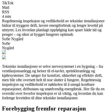
TikTok
Mail
RSS
4 min
Regelmessig inspeksjon og vedlikehold av tekniske installasjoner
bidrar til tryggere drift, lavere energiforbruk og lengre levetid på
utstyret. Les hvordan planlagt oppfølging kan spare både tid og
penger – og sikre at bygget fungerer optimalt.
Sofie Nygård
Sofie
Nygård
Tekniske installasjoner er selve nervesystemet i en bygning – fra
ventilasjonsanlegg og heiser til el-tavler, sprinkleranlegg og
kjølesystemer. De sørger for komfort, sikkerhet og effektiv drift,
men blir ofte oversett helt til noe slutter å fungere. Regelmessig
inspeksjon og vedlikehold er nøkkelen til å unngå kostbare
reparasjoner, driftsstans og unødvendig energibruk. Her får du en
oversikt over hvorfor inspeksjon er så viktig, og hvordan du kan
forlenge levetiden til dine tekniske installasjoner.
Forebygging fremfor reparasjon