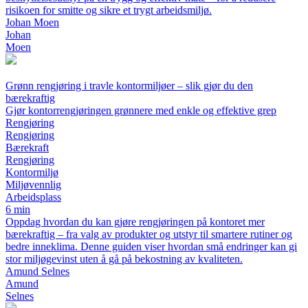
risikoen for smitte og sikre et trygt arbeidsmiljø.
Johan Moen
Johan
Moen
Grønn rengjøring i travle kontormiljøer – slik gjør du den
bærekraftig
Gjør kontorrengjøringen grønnere med enkle og effektive grep
Rengjøring
Rengjøring
Bærekraft
Rengjøring
Kontormiljø
Miljøvennlig
Arbeidsplass
6 min
Oppdag hvordan du kan gjøre rengjøringen på kontoret mer
bærekraftig – fra valg av produkter og utstyr til smartere rutiner og
bedre inneklima. Denne guiden viser hvordan små endringer kan gi
stor miljøgevinst uten å gå på bekostning av kvaliteten.
Amund Selnes
Amund
Selnes