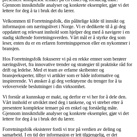
Gjennom innsiktsfulle analyser og konkrete eksempler, gjør vi det
lettere for deg å ta i bruk det du lærer.
Velkommen til Forretningsfolk, din pålitelige kilde til innsikt og
informasjon om næringslivet i Norge. Vi er dedikerte til å gi deg
oppdatert og relevant innhold som hjelper deg med å navigere i en
stadig skiftende forretningsverden. Vårt mål er å styrke deg som
leser, enten du er en erfaren forretningsperson eller en nykommer i
bransjen.
Hos Forretningsfolk fokuserer vi på en rekke emner som berører
næringslivet, fra innovative trender og strategier til praktiske råd for
drift og ledelse. Med et team av erfarne skribenter og
bransjeeksperter, tilbyr vi artikler som er både informative og
inspirerende. Vi ønsker å gi deg verktøyene du trenger for å ta
veloverveide beslutninger i din virksomhet.
Vi forstår at kunnskap er makt, og derfor er vi her for å dele den.
Vårt innhold er utviklet med deg i tankene, og vi streber etter å
presentere komplekse temaer på en enkel og forståelig måte.
Gjennom innsiktsfulle analyser og konkrete eksempler, gjør vi det
lettere for deg å ta i bruk det du lærer.
Forretningsfolk eksisterer fordi vi tror på verdien av deling og
samarbeid. I en tid der informasjon er lett tilgjengelig, er det