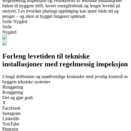
Regelmessig inspeksjon og vedlikehold av tekniske installasjoner
bidrar til tryggere drift, lavere energiforbruk og lengre levetid på
utstyret. Les hvordan planlagt oppfølging kan spare både tid og
penger – og sikre at bygget fungerer optimalt.
Sofie Nygård
Sofie
Nygård
Forleng levetiden til tekniske
installasjoner med regelmessig inspeksjon
Unngå driftsstans og unødvendige kostnader med jevnlig kontroll av
byggets tekniske systemer
Rengjøring
Rengjøring
Del og gjør godt
X
Facebook
Instagram
LinkedIn
YouTube
Pinterest