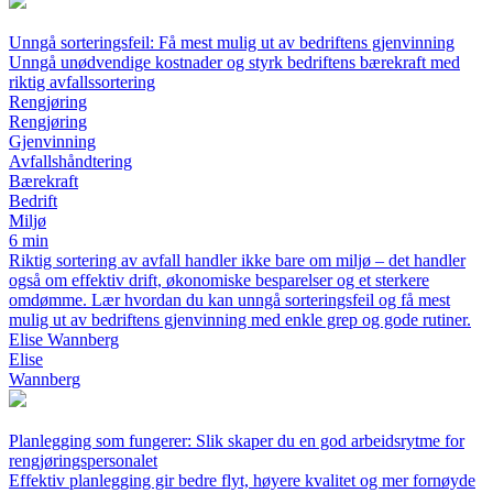
Unngå sorteringsfeil: Få mest mulig ut av bedriftens gjenvinning
Unngå unødvendige kostnader og styrk bedriftens bærekraft med
riktig avfallssortering
Rengjøring
Rengjøring
Gjenvinning
Avfallshåndtering
Bærekraft
Bedrift
Miljø
6 min
Riktig sortering av avfall handler ikke bare om miljø – det handler
også om effektiv drift, økonomiske besparelser og et sterkere
omdømme. Lær hvordan du kan unngå sorteringsfeil og få mest
mulig ut av bedriftens gjenvinning med enkle grep og gode rutiner.
Elise Wannberg
Elise
Wannberg
Planlegging som fungerer: Slik skaper du en god arbeidsrytme for
rengjøringspersonalet
Effektiv planlegging gir bedre flyt, høyere kvalitet og mer fornøyde