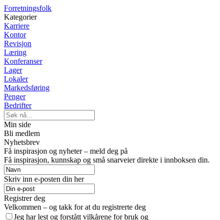
Forretningsfolk
Kategorier
Karriere
Kontor
Revisjon
Læring
Konferanser
Lager
Lokaler
Markedsføring
Penger
Bedrifter
Min side
Bli medlem
Nyhetsbrev
Få inspirasjon og nyheter – meld deg på
Få inspirasjon, kunnskap og små snarveier direkte i innboksen din.
Skriv inn e-posten din her
Registrer deg
Velkommen – og takk for at du registrerte deg
Jeg har lest og forstått vilkårene for bruk og