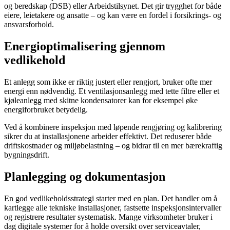
og beredskap (DSB) eller Arbeidstilsynet. Det gir trygghet for både
eiere, leietakere og ansatte – og kan være en fordel i forsikrings- og
ansvarsforhold.
Energioptimalisering gjennom
vedlikehold
Et anlegg som ikke er riktig justert eller rengjort, bruker ofte mer
energi enn nødvendig. Et ventilasjonsanlegg med tette filtre eller et
kjøleanlegg med skitne kondensatorer kan for eksempel øke
energiforbruket betydelig.
Ved å kombinere inspeksjon med løpende rengjøring og kalibrering
sikrer du at installasjonene arbeider effektivt. Det reduserer både
driftskostnader og miljøbelastning – og bidrar til en mer bærekraftig
bygningsdrift.
Planlegging og dokumentasjon
En god vedlikeholdsstrategi starter med en plan. Det handler om å
kartlegge alle tekniske installasjoner, fastsette inspeksjonsintervaller
og registrere resultater systematisk. Mange virksomheter bruker i
dag digitale systemer for å holde oversikt over serviceavtaler,