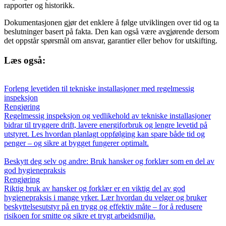
rapporter og historikk.
Dokumentasjonen gjør det enklere å følge utviklingen over tid og ta
beslutninger basert på fakta. Den kan også være avgjørende dersom
det oppstår spørsmål om ansvar, garantier eller behov for utskifting.
Læs også:
Forleng levetiden til tekniske installasjoner med regelmessig
inspeksjon
Rengjøring
Regelmessig inspeksjon og vedlikehold av tekniske installasjoner
bidrar til tryggere drift, lavere energiforbruk og lengre levetid på
utstyret. Les hvordan planlagt oppfølging kan spare både tid og
penger – og sikre at bygget fungerer optimalt.
Beskytt deg selv og andre: Bruk hansker og forklær som en del av
god hygienepraksis
Rengjøring
Riktig bruk av hansker og forklær er en viktig del av god
hygienepraksis i mange yrker. Lær hvordan du velger og bruker
beskyttelsesutstyr på en trygg og effektiv måte – for å redusere
risikoen for smitte og sikre et trygt arbeidsmiljø.