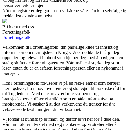
Jeg har lest og forstått vilkårene for bruk og
personvernerklæringen.
Når du registrerer deg godtar du vilkårene våre. Du kan selvfølgelig
melde deg av når som helst.
Bli kjent med oss
Forretningsfolk
Forretningsfolk
Velkommen til Forretningsfolk, din pålitelige kilde til innsikt og
informasjon om næringslivet i Norge. Vi er dedikerte til å gi deg
oppdatert og relevant innhold som hjelper deg med å navigere i en
stadig skiftende forretningsverden. Vårt mål er å styrke deg som
leser, enten du er en erfaren forretningsperson eller en nykommer i
bransjen.
Hos Forretningsfolk fokuserer vi på en rekke emner som berører
næringslivet, fra innovative trender og strategier til praktiske råd for
drift og ledelse. Med et team av erfarne skribenter og
bransjeeksperter, tilbyr vi artikler som er både informative og
inspirerende. Vi ønsker å gi deg verktøyene du trenger for å ta
veloverveide beslutninger i din virksomhet.
Vi forstår at kunnskap er makt, og derfor er vi her for å dele den.
Vårt innhold er utviklet med deg i tankene, og vi streber etter å
presentere komplekse temaer på en enkel og forståelig måte.