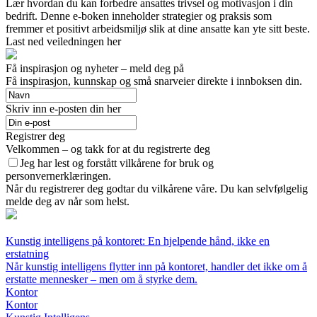
Lær hvordan du kan forbedre ansattes trivsel og motivasjon i din
bedrift. Denne e-boken inneholder strategier og praksis som
fremmer et positivt arbeidsmiljø slik at dine ansatte kan yte sitt beste.
Last ned veiledningen her
Få inspirasjon og nyheter – meld deg på
Få inspirasjon, kunnskap og små snarveier direkte i innboksen din.
Skriv inn e-posten din her
Registrer deg
Velkommen – og takk for at du registrerte deg
Jeg har lest og forstått vilkårene for bruk og
personvernerklæringen.
Når du registrerer deg godtar du vilkårene våre. Du kan selvfølgelig
melde deg av når som helst.
Kunstig intelligens på kontoret: En hjelpende hånd, ikke en
erstatning
Når kunstig intelligens flytter inn på kontoret, handler det ikke om å
erstatte mennesker – men om å styrke dem.
Kontor
Kontor