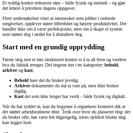
Et ryddig kontor reduserer støy – både fysisk og mentalt – og gjør
det lettere å prioritere dagens oppgaver.
Flere undersøkelser viser at mennesker som jobber i ordnede
omgivelser, opplever større tilfredshet og høyere produktivitet. Det
handler ikke om å være perfeksjonist, men om å skape et system
som støtter deg i stedet for å distrahere deg.
Start med en grundig opprydding
Første steg mot et mer strukturert kontor er å ta alt frem og vurdere
hva du faktisk trenger. Del tingene inn i tre kategorier:
behold
,
arkiver
og
kast
.
Behold
bare det du bruker jevnlig.
Arkiver
dokumenter du må ta vare på, men ikke bruker
daglig.
Kast
det som ikke lenger har verdi – både fysisk og digitalt.
Når du har ryddet ut, kan du begynne å organisere kontoret slik at
det støtter arbeidsrutinene dine. Tenk over hvor du plasserer ting: det
du bruker ofte, bør være lett tilgjengelig, mens sjeldent brukte ting
kan legges bort.