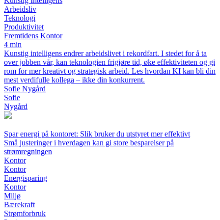
Kunstig Intelligens
Arbeidsliv
Teknologi
Produktivitet
Fremtidens Kontor
4 min
Kunstig intelligens endrer arbeidslivet i rekordfart. I stedet for å ta
over jobben vår, kan teknologien frigjøre tid, øke effektiviteten og gi
rom for mer kreativt og strategisk arbeid. Les hvordan KI kan bli din
mest verdifulle kollega – ikke din konkurrent.
Sofie Nygård
Sofie
Nygård
Spar energi på kontoret: Slik bruker du utstyret mer effektivt
Små justeringer i hverdagen kan gi store besparelser på
strømregningen
Kontor
Kontor
Energisparing
Kontor
Miljø
Bærekraft
Strømforbruk