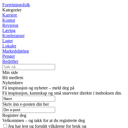
Forretningsfolk
Kategorier
Karriere
Kontor
Revisjon
Læring
Konferanser
Lager
Lokaler
Markedsføring
Penger
Bedrifter
Min side
Bli medlem
Nyhetsbrev
Få inspirasjon og nyheter – meld deg på
Få inspirasjon, kunnskap og små snarveier direkte i innboksen din.
Skriv inn e-posten din her
Registrer deg
Velkommen – og takk for at du registrerte deg
Jeg har lest og forstått vilkårene for bruk og