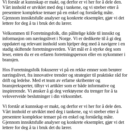
Vi forstår at kunnskap er makt, og derfor er vi her for å dele den.
Vårt innhold er utviklet med deg i tankene, og vi streber etter å
presentere komplekse temaer på en enkel og forståelig måte.
Gjennom innsiktsfulle analyser og konkrete eksempler, gjør vi det
lettere for deg å ta i bruk det du lærer.
Velkommen til Forretningsfolk, din pålitelige kilde til innsikt og
informasjon om næringslivet i Norge. Vi er dedikerte til å gi deg
oppdatert og relevant innhold som hjelper deg med å navigere i en
stadig skiftende forretningsverden. Vårt mål er å styrke deg som
leser, enten du er en erfaren forretningsperson eller en nykommer i
bransjen.
Hos Forretningsfolk fokuserer vi på en rekke emner som berører
næringslivet, fra innovative trender og strategier til praktiske råd for
drift og ledelse. Med et team av erfarne skribenter og
bransjeeksperter, tilbyr vi artikler som er både informative og
inspirerende. Vi ønsker å gi deg verktøyene du trenger for å ta
veloverveide beslutninger i din virksomhet.
Vi forstår at kunnskap er makt, og derfor er vi her for å dele den.
Vårt innhold er utviklet med deg i tankene, og vi streber etter å
presentere komplekse temaer på en enkel og forståelig måte.
Gjennom innsiktsfulle analyser og konkrete eksempler, gjør vi det
lettere for deg å ta i bruk det du lærer.