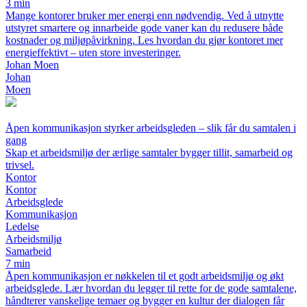
3 min
Mange kontorer bruker mer energi enn nødvendig. Ved å utnytte
utstyret smartere og innarbeide gode vaner kan du redusere både
kostnader og miljøpåvirkning. Les hvordan du gjør kontoret mer
energieffektivt – uten store investeringer.
Johan Moen
Johan
Moen
Åpen kommunikasjon styrker arbeidsgleden – slik får du samtalen i
gang
Skap et arbeidsmiljø der ærlige samtaler bygger tillit, samarbeid og
trivsel.
Kontor
Kontor
Arbeidsglede
Kommunikasjon
Ledelse
Arbeidsmiljø
Samarbeid
7 min
Åpen kommunikasjon er nøkkelen til et godt arbeidsmiljø og økt
arbeidsglede. Lær hvordan du legger til rette for de gode samtalene,
håndterer vanskelige temaer og bygger en kultur der dialogen får