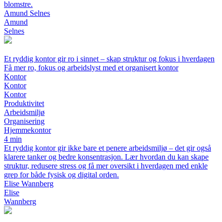
blomstre.
Amund Selnes
Amund
Selnes
Et ryddig kontor gir ro i sinnet – skap struktur og fokus i hverdagen
Få mer ro, fokus og arbeidslyst med et organisert kontor
Kontor
Kontor
Kontor
Produktivitet
Arbeidsmiljø
Organisering
Hjemmekontor
4 min
Et ryddig kontor gir ikke bare et penere arbeidsmiljø – det gir også
klarere tanker og bedre konsentrasjon. Lær hvordan du kan skape
struktur, redusere stress og få mer oversikt i hverdagen med enkle
grep for både fysisk og digital orden.
Elise Wannberg
Elise
Wannberg