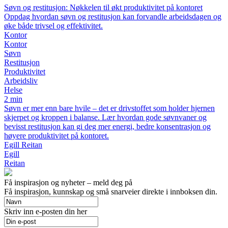
Søvn og restitusjon: Nøkkelen til økt produktivitet på kontoret
Oppdag hvordan søvn og restitusjon kan forvandle arbeidsdagen og
øke både trivsel og effektivitet.
Kontor
Kontor
Søvn
Restitusjon
Produktivitet
Arbeidsliv
Helse
2 min
Søvn er mer enn bare hvile – det er drivstoffet som holder hjernen
skjerpet og kroppen i balanse. Lær hvordan gode søvnvaner og
bevisst restitusjon kan gi deg mer energi, bedre konsentrasjon og
høyere produktivitet på kontoret.
Egill Reitan
Egill
Reitan
Få inspirasjon og nyheter – meld deg på
Få inspirasjon, kunnskap og små snarveier direkte i innboksen din.
Skriv inn e-posten din her