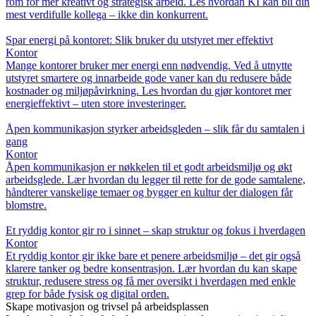
rom for mer kreativt og strategisk arbeid. Les hvordan KI kan bli din
mest verdifulle kollega – ikke din konkurrent.
Spar energi på kontoret: Slik bruker du utstyret mer effektivt
Kontor
Mange kontorer bruker mer energi enn nødvendig. Ved å utnytte
utstyret smartere og innarbeide gode vaner kan du redusere både
kostnader og miljøpåvirkning. Les hvordan du gjør kontoret mer
energieffektivt – uten store investeringer.
Åpen kommunikasjon styrker arbeidsgleden – slik får du samtalen i
gang
Kontor
Åpen kommunikasjon er nøkkelen til et godt arbeidsmiljø og økt
arbeidsglede. Lær hvordan du legger til rette for de gode samtalene,
håndterer vanskelige temaer og bygger en kultur der dialogen får
blomstre.
Et ryddig kontor gir ro i sinnet – skap struktur og fokus i hverdagen
Kontor
Et ryddig kontor gir ikke bare et penere arbeidsmiljø – det gir også
klarere tanker og bedre konsentrasjon. Lær hvordan du kan skape
struktur, redusere stress og få mer oversikt i hverdagen med enkle
grep for både fysisk og digital orden.
Skape motivasjon og trivsel på arbeidsplassen