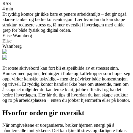
RSS
4 min
Et ryddig kontor gir ikke bare et penere arbeidsmiljø – det gir også
klarere tanker og bedre konsentrasjon. Lær hvordan du kan skape
struktur, redusere stress og få mer oversikt i hverdagen med enkle
grep for både fysisk og digital orden.
Elise Wannberg
Elise
Wannberg
Et rotete skrivebord kan fort bli et speilbilde av et stresset sinn.
Bunker med papirer, ledninger i floke og kaffekopper som hoper seg
opp, virker kanskje uskyldig – men de påvirker både konsentrasjon
og trivsel. Et ryddig kontor handler ikke bare om utseende, men om
å skape et miljø der du kan tenke klart, jobbe effektivt og ha det
bedre i hverdagen. Her får du tips til hvordan du kan skape struktur
og ro på arbeidsplassen – enten du jobber hjemmefra eller på kontor.
Hvorfor orden gir oversikt
Når omgivelsene er uorganiserte, bruker hjernen energi på å
håndtere alle inntrykkene. Det kan føre til stress og dårligere fokus.