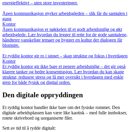
energieffektivt – uten store investeringer.
Åpen kommunikasjon styrker arbeidsgleden – slik får du samtalen i
gang
Kontor
Åpen kommunikasjon er nøkkelen til et godt arbeidsmiljø og økt
arbeidsglede. Lær hvordan du legger til rette for de gode samtalene,
håndterer vanskelige temaer og bygger en kultur der dialogen får
blomstre.
Et ryddig kontor gir ro i sinnet – skap struktur og fokus i hverdagen
Kontor
Et ryddig kontor gir ikke bare et penere arbeidsmiljø – det gir også
klarere tanker og bedre konsentrasjon. Lær hvordan du kan skape
struktur, redusere stress og få mer oversikt i hverdagen med enkle
grep for både fysisk og digital orden.
Den digitale oppryddingen
Et ryddig kontor handler ikke bare om det fysiske rommet. Den
digitale arbeidsplassen kan være like kaotisk – med fulle innbokser,
rotete skrivebord og uorganiserte filer.
Sett av tid til å rydde digitalt: