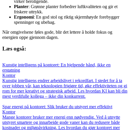
virker beroligende.
Planter
: Grønne planter forbedrer luftkvaliteten og gir et
friskere uttrykk.
Ergonomi
: En god stol og riktig skjermhøyde forebygger
spenninger og ubehag.
Når omgivelsene føles gode, blir det lettere å holde fokus og
energien oppe gjennom dagen.
Læs også:
Kunstig intelligens på kontoret: En hjelpende hånd, ikke en
erstatning
Kontor
Kunstig intelligens endrer arbeidslivet i rekordfart. I stedet for å ta
over jobben vår, kan teknologien frigjøre tid, øke effektiviteten og gi
rom for mer kreativt og strategisk arbeid. Les hvordan KI kan bli din
mest verdifulle kollega – ikke din konkurrent.
Spar energi på kontoret: Slik bruker du utstyret mer effektivt
Kontor
Mange kontorer bruker mer energi enn nødvendig. Ved å utnytte
utstyret smartere og innarbeide gode vaner kan du redusere både
kostnader og miljøpåvirkning. Les hvordan du gjør kontoret mer