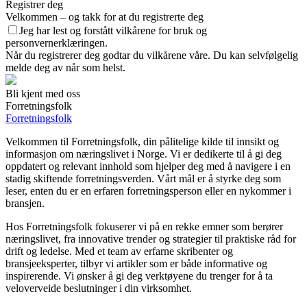
Registrer deg
Velkommen – og takk for at du registrerte deg
Jeg har lest og forstått vilkårene for bruk og
personvernerklæringen.
Når du registrerer deg godtar du vilkårene våre. Du kan selvfølgelig
melde deg av når som helst.
Bli kjent med oss
Forretningsfolk
Forretningsfolk
Velkommen til Forretningsfolk, din pålitelige kilde til innsikt og
informasjon om næringslivet i Norge. Vi er dedikerte til å gi deg
oppdatert og relevant innhold som hjelper deg med å navigere i en
stadig skiftende forretningsverden. Vårt mål er å styrke deg som
leser, enten du er en erfaren forretningsperson eller en nykommer i
bransjen.
Hos Forretningsfolk fokuserer vi på en rekke emner som berører
næringslivet, fra innovative trender og strategier til praktiske råd for
drift og ledelse. Med et team av erfarne skribenter og
bransjeeksperter, tilbyr vi artikler som er både informative og
inspirerende. Vi ønsker å gi deg verktøyene du trenger for å ta
veloverveide beslutninger i din virksomhet.