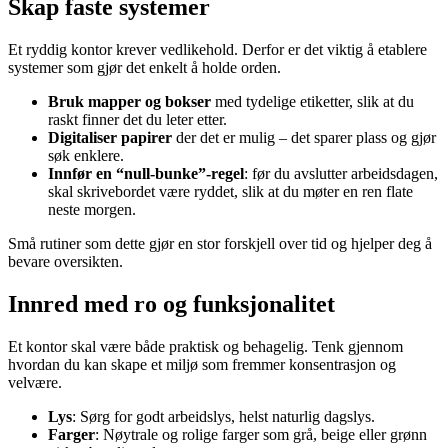
Skap faste systemer
Et ryddig kontor krever vedlikehold. Derfor er det viktig å etablere
systemer som gjør det enkelt å holde orden.
Bruk mapper og bokser
med tydelige etiketter, slik at du
raskt finner det du leter etter.
Digitaliser papirer
der det er mulig – det sparer plass og gjør
søk enklere.
Innfør en “null-bunke”-regel
: før du avslutter arbeidsdagen,
skal skrivebordet være ryddet, slik at du møter en ren flate
neste morgen.
Små rutiner som dette gjør en stor forskjell over tid og hjelper deg å
bevare oversikten.
Innred med ro og funksjonalitet
Et kontor skal være både praktisk og behagelig. Tenk gjennom
hvordan du kan skape et miljø som fremmer konsentrasjon og
velvære.
Lys
: Sørg for godt arbeidslys, helst naturlig dagslys.
Farger
: Nøytrale og rolige farger som grå, beige eller grønn